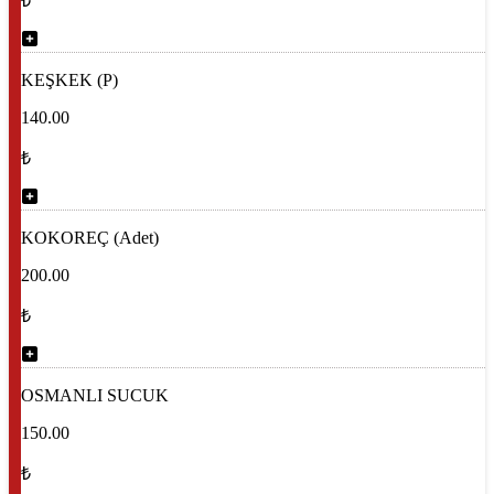
₺
KEŞKEK (P)
140.00
₺
KOKOREÇ (Adet)
200.00
₺
OSMANLI SUCUK
150.00
₺