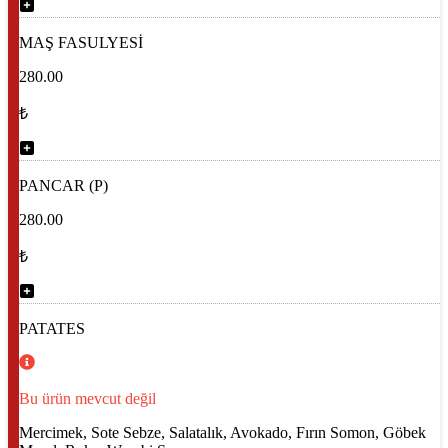
MAŞ FASULYESİ
280.00
₺
PANCAR (P)
280.00
₺
PATATES
Bu ürün mevcut değil
Mercimek, Sote Sebze, Salatalık, Avokado, Fırın Somon, Göbek