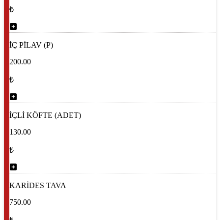
₺
İÇ PİLAV (P)
200.00
₺
İÇLİ KÖFTE (ADET)
130.00
₺
KARİDES TAVA
750.00