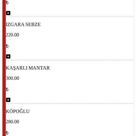
₺
IZGARA SEBZE
220.00
₺
KAŞARLI MANTAR
300.00
₺
KÖPOĞLU
280.00
₺