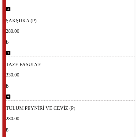
ŞAKŞUKA (P)
280.00
₺
TAZE FASULYE
330.00
₺
TULUM PEYNİRİ VE CEVİZ (P)
280.00
₺