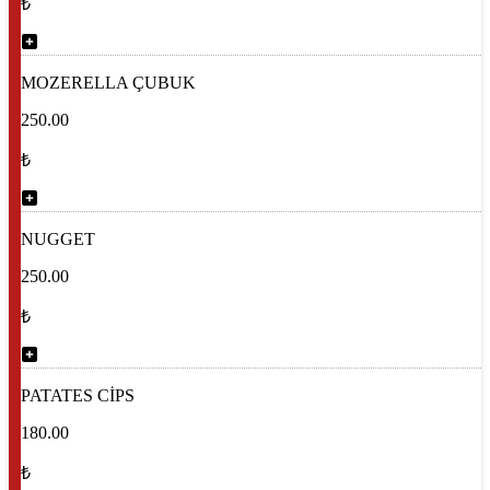
₺
MOZERELLA ÇUBUK
250.00
₺
NUGGET
250.00
₺
PATATES CİPS
180.00
₺