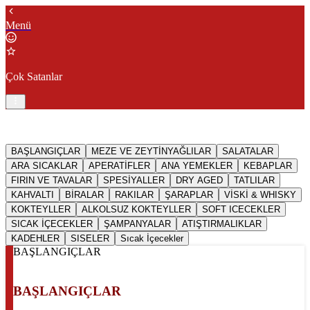
Menü
Çok Satanlar
BAŞLANGIÇLAR
MEZE VE ZEYTİNYAĞLILAR
SALATALAR
ARA SICAKLAR
APERATİFLER
ANA YEMEKLER
KEBAPLAR
FIRIN VE TAVALAR
SPESİYALLER
DRY AGED
TATLILAR
KAHVALTI
BİRALAR
RAKILAR
ŞARAPLAR
VİSKİ & WHISKY
KOKTEYLLER
ALKOLSUZ KOKTEYLLER
SOFT ICECEKLER
SICAK İÇECEKLER
ŞAMPANYALAR
ATIŞTIRMALIKLAR
KADEHLER
SISELER
Sıcak İçecekler
BAŞLANGIÇLAR
BAŞLANGIÇLAR