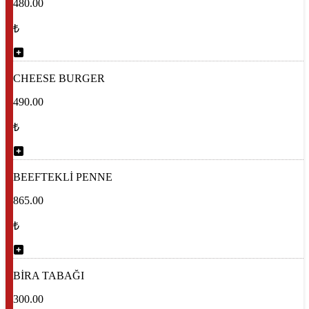
480.00
₺
CHEESE BURGER
490.00
₺
BEEFTEKLİ PENNE
865.00
₺
BİRA TABAĞI
300.00