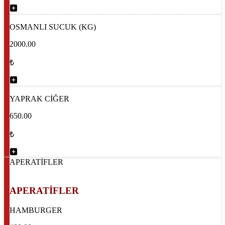
OSMANLI SUCUK (KG)
2000.00
₺
YAPRAK CİĞER
650.00
₺
APERATİFLER
APERATİFLER
HAMBURGER