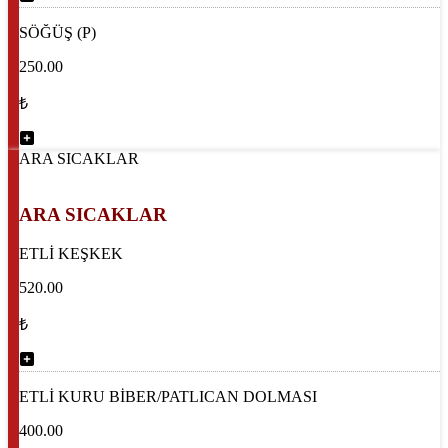
SÖĞÜŞ (P)
250.00
₺
ARA SICAKLAR
ARA SICAKLAR
ETLİ KEŞKEK
520.00
₺
ETLİ KURU BİBER/PATLICAN DOLMASI
400.00