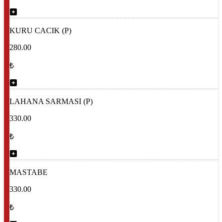
KURU CACIK (P)
280.00
₺
LAHANA SARMASI (P)
330.00
₺
MASTABE
330.00
₺