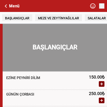
Menü
BAŞLANGIÇLAR
MEZE VE ZEYTİNYAĞLILAR
SALATALAR
BAŞLANGIÇLAR
₺
150.00
EZİNE PEYNİRİ DİLİM
₺
250.00
GÜNÜN ÇORBASI